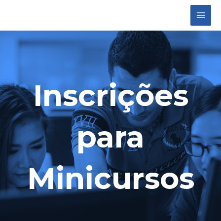
Mai
Ir
para
Men
o
conteúdo
Inscrições
para
Minicursos