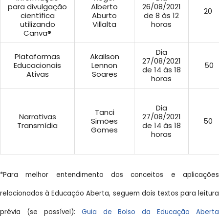
para divulgação
Alberto
26/08/2021
20
científica
Aburto
de 8 às 12
utilizando
Villalta
horas
Canva®
Dia
Plataformas
Akailson
27/08/2021
Educacionais
Lennon
50
de 14 às 18
Ativas
Soares
horas
Dia
Tanci
Narrativas
27/08/2021
Simões
50
Transmídia
de 14 às 18
Gomes
horas
*Para melhor entendimento dos conceitos e aplicações
relacionados à Educação Aberta, seguem dois textos para leitura
prévia (se possível):
Guia de Bolso da Educação Aberta